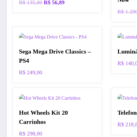
O
O
R$
135,00
R$
56,89
preço
preço
R$
1.20
original
atual
era:
é:
R$ 135,00.
R$ 56,89.
Sega Mega Drive Classics –
Luminá
PS4
R$
140,
R$
249,00
Hot Wheels Kit 20
Telefon
Carrinhos
R$
218,
R$
298,00