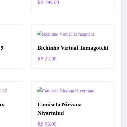
R$
199,00
o
l
87,27.
 9
Bichinho Virtual Tamagotchi
R$
22,90
ax
Camiseta Nirvana
Nivermind
R$
65,90