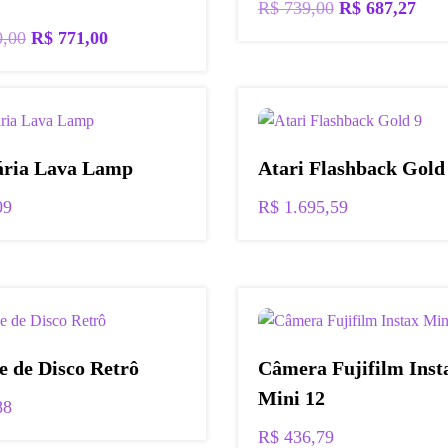
O
O
R$
739,00
R$
687,27
preço
preç
O
O
0,00
R$
771,00
original
atua
preço
preço
era:
é:
original
atual
R$ 739,00.
R$ 6
era:
é:
R$ 1.200,00.
R$ 771,00.
ria Lava Lamp
Atari Flashback Gold
09
R$
1.695,59
e de Disco Retrô
Câmera Fujifilm Inst
Mini 12
88
R$
436,79