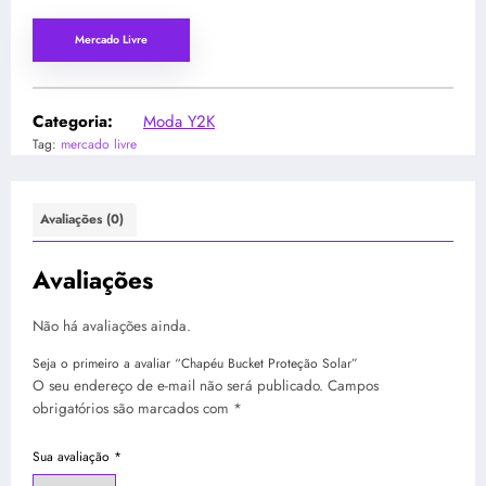
preço
preço
original
atual
Mercado Livre
era:
é:
R$ 24,99.
R$ 23,74.
Categoria:
Moda Y2K
Tag:
mercado livre
Avaliações (0)
Avaliações
Não há avaliações ainda.
Seja o primeiro a avaliar “Chapéu Bucket Proteção Solar”
O seu endereço de e-mail não será publicado.
Campos
obrigatórios são marcados com
*
Sua avaliação
*