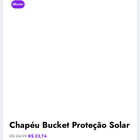
Oferta!
Chapéu Bucket Proteção Solar
O
O
R$
24,99
R$
23,74