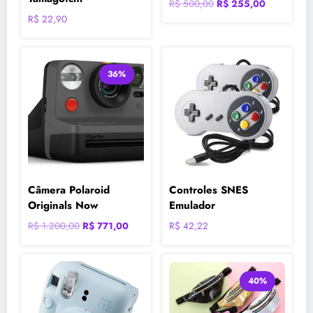
O
O
R$
500,00
R$
255,00
preço
preço
R$
22,90
original
atual
era:
é:
R$ 500,00.
R$ 255,00.
36%
Câmera Polaroid
Controles SNES
Originals Now
Emulador
O
O
R$
1.200,00
R$
771,00
R$
42,22
preço
preço
original
atual
era:
é:
40%
R$ 1.200,00.
R$ 771,00.