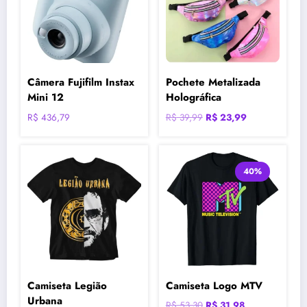
Câmera Fujifilm Instax
Pochete Metalizada
Mini 12
Holográfica
O
O
R$
436,79
R$
39,99
R$
23,99
preço
preço
original
atual
era:
é:
40%
R$ 39,99.
R$ 23,99.
Camiseta Legião
Camiseta Logo MTV
Urbana
O
O
R$
53,30
R$
31,98