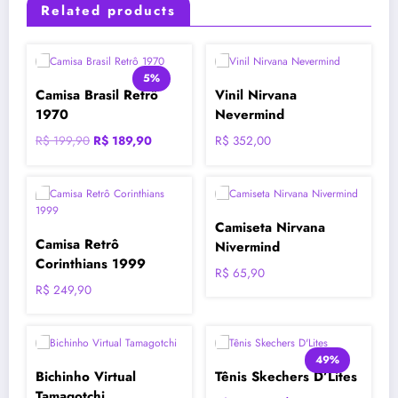
Related products
5%
Camisa Brasil Retrô
Vinil Nirvana
1970
Nevermind
O
O
R$
199,90
R$
189,90
R$
352,00
preço
preço
original
atual
era:
é:
R$ 199,90.
R$ 189,90.
Camiseta Nirvana
Camisa Retrô
Nivermind
Corinthians 1999
R$
65,90
R$
249,90
49%
Bichinho Virtual
Tênis Skechers D’Lites
Tamagotchi