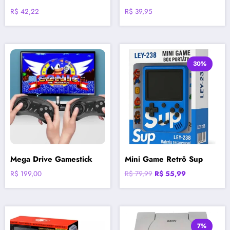
R$
42,22
R$
39,95
30%
Mega Drive Gamestick
Mini Game Retrô Sup
O
O
R$
199,00
R$
79,99
R$
55,99
preço
preço
original
atual
era:
é:
R$ 79,99.
R$ 55,99.
7%