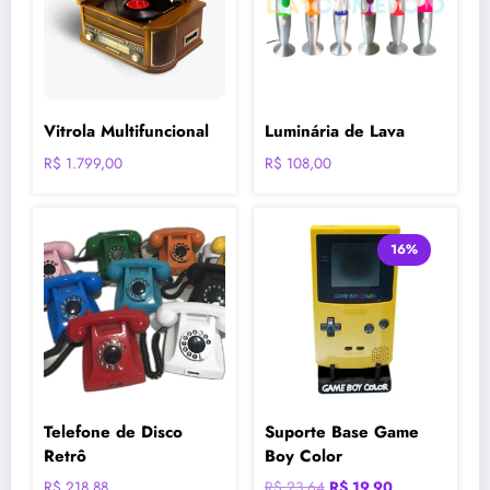
Vitrola Multifuncional
Luminária de Lava
R$
1.799,00
R$
108,00
16%
Telefone de Disco
Suporte Base Game
Retrô
Boy Color
O
O
R$
218,88
R$
23,64
R$
19,90