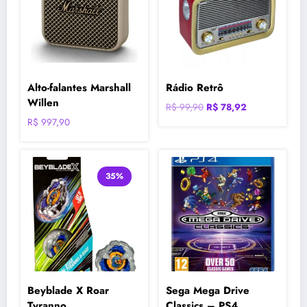
Alto-falantes Marshall
Rádio Retrô
Willen
O
O
R$
99,90
R$
78,92
preço
preço
R$
997,90
original
atual
era:
é:
R$ 99,90.
R$ 78,92.
35%
Beyblade X Roar
Sega Mega Drive
Tyranno
Classics – PS4