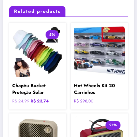
Related products
5%
Chapéu Bucket
Hot Wheels Kit 20
Proteção Solar
Carrinhos
O
O
R$
24,99
R$
23,74
R$
298,00
preço
preço
original
atual
era:
é:
21%
R$ 24,99.
R$ 23,74.