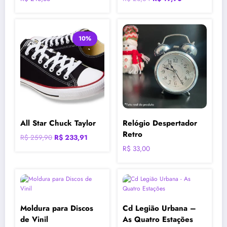
preço
preço
original
atual
era:
é:
10%
R$ 23,64.
R$ 19,90.
All Star Chuck Taylor
Relógio Despertador
Retro
O
O
R$
259,90
R$
233,91
preço
preço
R$
33,00
original
atual
era:
é:
R$ 259,90.
R$ 233,91.
Moldura para Discos
Cd Legião Urbana –
de Vinil
As Quatro Estações