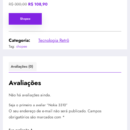
O
O
R$
300,00
R$
108,90
preço
preço
original
atual
Shopee
era:
é:
R$ 300,00.
R$ 108,90.
Categoria:
Tecnologia Retrô
Tag:
shopee
Avaliações (0)
Avaliações
Não há avaliações ainda.
Seja o primeiro a avaliar “Nokia 3310”
O seu endereço de e-mail não será publicado.
Campos
obrigatórios são marcados com
*