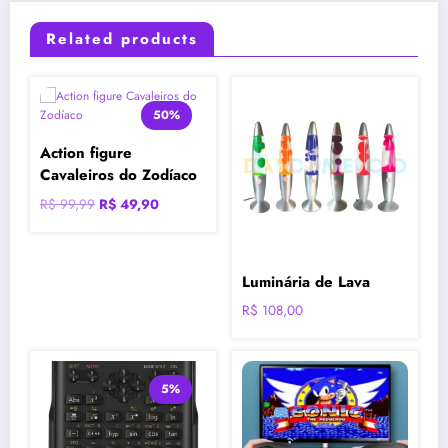
Related products
50%
Action figure
Cavaleiros do Zodíaco
O
O
R$
99,99
R$
49,90
preço
preço
original
atual
era:
é:
Luminária de Lava
R$ 99,99.
R$ 49,90.
R$
108,00
5%