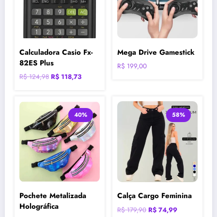
Calculadora Casio Fx-
Mega Drive Gamestick
82ES Plus
R$
199,00
O
O
R$
124,98
R$
118,73
preço
preço
original
atual
era:
é:
40%
58%
R$ 124,98.
R$ 118,73.
Pochete Metalizada
Calça Cargo Feminina
Holográfica
O
O
R$
179,90
R$
74,99