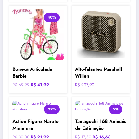
original
atual
era:
é:
40%
R$ 135,00.
R$ 56,89.
Boneca Articulada
Alto-falantes Marshall
Barbie
Willen
O
O
R$
69,99
R$
41,99
R$
997,90
preço
preço
original
atual
era:
é:
27%
5%
R$ 69,99.
R$ 41,99.
Action Figure Naruto
Tamagochi 168 Animais
Miniatura
de Estimação
O
O
O
O
R$
30,00
R$
21,99
R$
17,50
R$
16,63