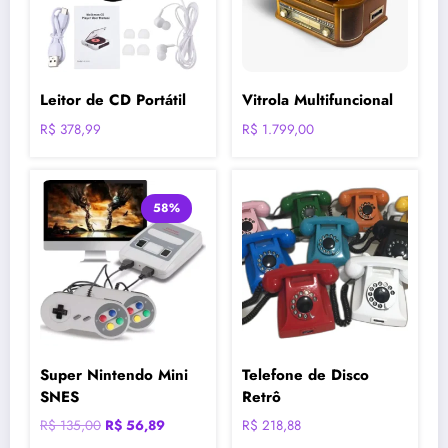
Leitor de CD Portátil
Vitrola Multifuncional
R$
378,99
R$
1.799,00
58%
Super Nintendo Mini
Telefone de Disco
SNES
Retrô
O
O
R$
135,00
R$
56,89
R$
218,88
preço
preço