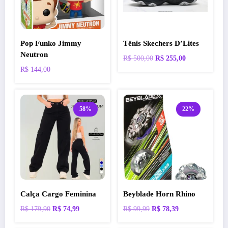
Pop Funko Jimmy
Tênis Skechers D’Lites
Neutron
O
O
R$
500,00
R$
255,00
preço
preço
R$
144,00
original
atual
era:
é:
R$ 500,00.
R$ 255,00.
58%
22%
Calça Cargo Feminina
Beyblade Horn Rhino
O
O
O
O
R$
179,90
R$
74,99
R$
99,99
R$
78,39
preço
preço
preço
preço