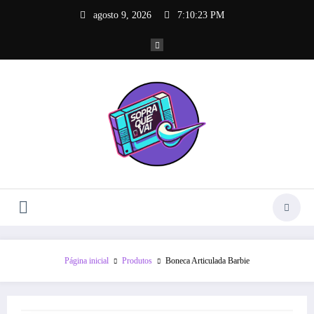
Pular
agosto 9, 2026
7:10:23 PM
para
o
conteúdo
Página inicial
Produtos
Boneca Articulada Barbie