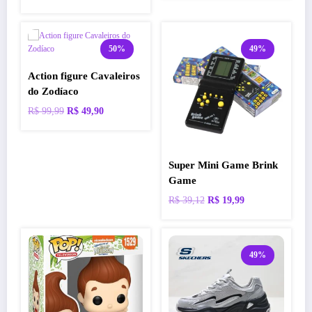
50%
49%
Action figure Cavaleiros
do Zodíaco
O
O
R$
99,99
R$
49,90
preço
preço
original
atual
era:
é:
Super Mini Game Brink
R$ 99,99.
R$ 49,90.
Game
O
O
R$
39,12
R$
19,99
preço
preço
original
atual
era:
é:
49%
R$ 39,12.
R$ 19,99.