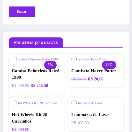
Related products
5%
41%
Camisa Palmeiras Retrô
Camiseta Harry Potter
1999
O
O
R$
34,90
R$
20,60
preço
preço
O
O
R$
269,99
R$
256,50
original
atual
preço
preço
era:
é:
original
atual
R$ 34,90.
R$ 20,60.
era:
é:
R$ 269,99.
R$ 256,50.
Hot Wheels Kit 20
Luminária de Lava
Carrinhos
R$
108,00
R$
298,00