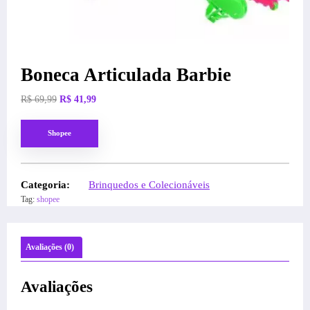
Boneca Articulada Barbie
O
O
R$
69,99
R$
41,99
preço
preço
original
atual
Shopee
era:
é:
R$ 69,99.
R$ 41,99.
Categoria:
Brinquedos e Colecionáveis
Tag:
shopee
Avaliações (0)
Avaliações