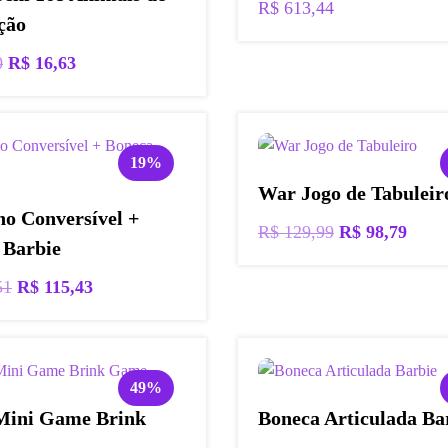
R$
613,44
ção
O
O
0
R$
16,63
preço
preço
original
atual
era:
é:
19%
R$ 17,50.
R$ 16,63.
War Jogo de Tabuleir
ho Conversível +
O
O
R$
129,99
R$
98,79
 Barbie
preço
preço
O
O
51
R$
115,43
original
atual
preço
preço
era:
é:
original
atual
R$ 129,99.
R$ 98
era:
é:
49%
R$ 142,51.
R$ 115,43.
Mini Game Brink
Boneca Articulada Ba