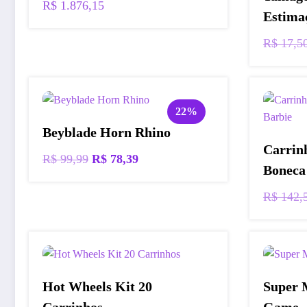
R$
1.876,15
Estima
R$
17,5
22%
Beyblade Horn Rhino
Carrin
O
O
R$
99,99
R$
78,39
Boneca
preço
preço
original
atual
R$
142,
era:
é:
R$ 99,99.
R$ 78,39.
Hot Wheels Kit 20
Super 
Carrinhos
Game