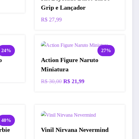
Grip e Lançador
R$
27,99
24%
27%
o
Action Figure Naruto
Miniatura
O
O
R$
30,00
R$
21,99
preço
preço
original
atual
,79.
era:
é:
R$ 30,00.
R$ 21,99.
40%
rbie
Vinil Nirvana Nevermind