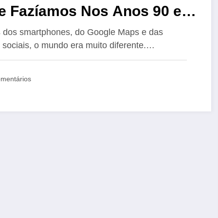
e Fazíamos Nos Anos 90 e
00 e Ninguém Mais Faz Hoje
 dos smartphones, do Google Maps e das
 sociais, o mundo era muito diferente.…
mentários