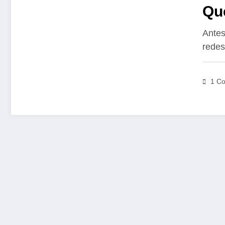
Qu
20
Antes
redes
1 Co