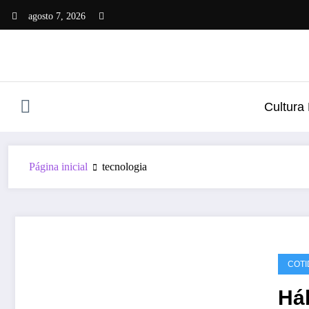
Pular
agosto 7, 2026
para
o
conteúdo
Cultura
Página inicial
tecnologia
COTI
Há