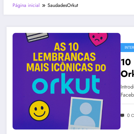
Página inicial
SaudadesOrkut
INTE
10
Or
Intro
Faceb
0 