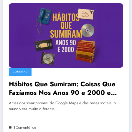
COTIDIANO
Hábitos Que Sumiram: Coisas Que
Fazíamos Nos Anos 90 e 2000 e
Ninguém Mais Faz Hoje
Antes dos smartphones, do Google Maps e das redes sociais, o
mundo era muito diferente.…
1 Comentários