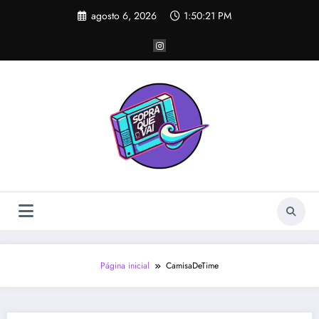
Pular
agosto 6, 2026
1:50:21 PM
para
o
conteúdo
Página inicial
CamisaDeTime